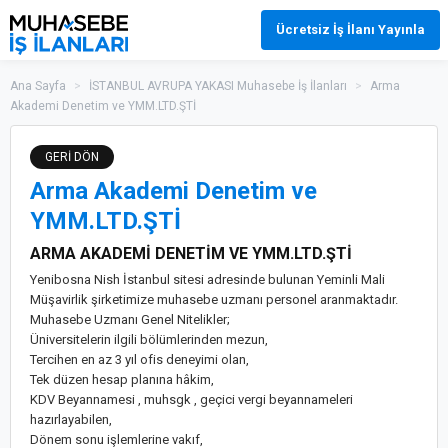
Ücretsiz İş İlanı Yayınla
Ana Sayfa
>
İSTANBUL AVRUPA YAKASI Muhasebe İş İlanları
>
Arma
Akademi Denetim ve YMM.LTD.ŞTİ
GERİ DÖN
Arma Akademi Denetim ve
YMM.LTD.ŞTİ
ARMA AKADEMİ DENETİM VE YMM.LTD.ŞTİ
Yenibosna Nish İstanbul sitesi adresinde bulunan Yeminli Mali
Müşavirlik şirketimize muhasebe uzmanı personel aranmaktadır.
Muhasebe Uzmanı Genel Nitelikler;
Üniversitelerin ilgili bölümlerinden mezun,
Tercihen en az 3 yıl ofis deneyimi olan,
Tek düzen hesap planına hâkim,
KDV Beyannamesi , muhsgk , geçici vergi beyannameleri
hazırlayabilen,
Dönem sonu işlemlerine vakıf,