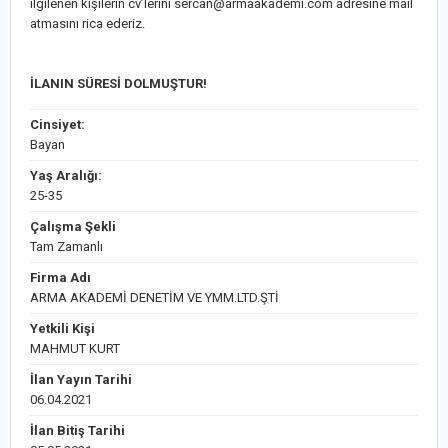
ilgilenen kişilerin cv’lerini sercan@armaakademi.com adresine mail
atmasını rica ederiz.
İLANIN SÜRESİ DOLMUŞTUR!
Cinsiyet:
Bayan
Yaş Aralığı:
25-35
Çalışma Şekli
Tam Zamanlı
Firma Adı
ARMA AKADEMİ DENETİM VE YMM.LTD.ŞTİ
Yetkili Kişi
MAHMUT KURT
İlan Yayın Tarihi
06.04.2021
İlan Bitiş Tarihi