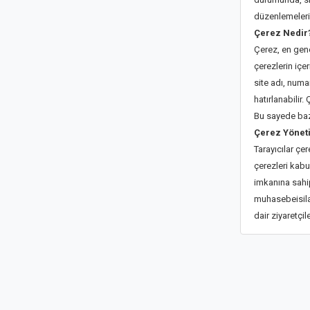
düzenlemeleri 
Çerez Nedir
Çerez, en gene
çerezlerin içe
site adı, numa
hatırlanabilir
Bu sayede bazı
Çerez Yönet
Tarayıcılar çe
çerezleri kab
imkanına sahip 
muhasebeisilan
dair ziyaretçil