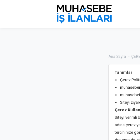
Ana Sayfa
>
ÇERE
Tanımlar
Çerez Politi
muhasebeis
muhasebeisi
Siteyi ziya
Çerez Kulla
Siteyi verimli
adına çerez ya
tercihinize gö
durumunda, sit