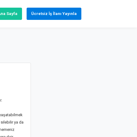
Ana Sayfa
Ücretsiz İş İlanı Yayınla
r.
i yaşatabilmek
ilebilir ya da
irmemeniz
ere dair