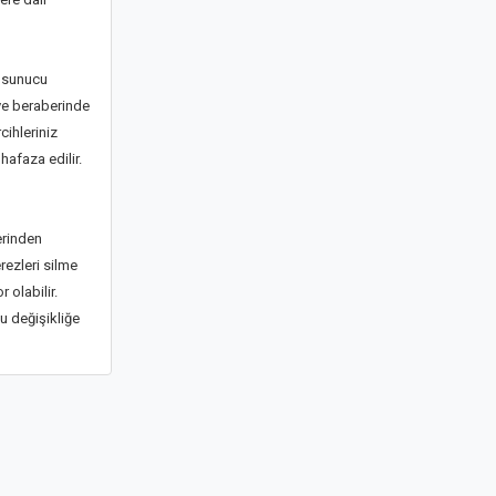
u sunucu
 ve beraberinde
cihleriniz
hafaza edilir.
erinden
ezleri silme
 olabilir.
u değişikliğe