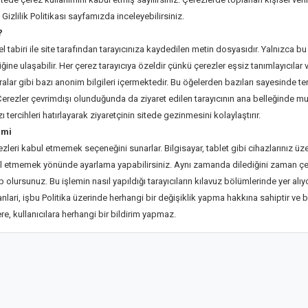
Gizlilik Politikası sayfamızda inceleyebilirsiniz.
?
l tabiri ile site tarafından tarayıcınıza kaydedilen metin dosyasıdır. Yalnızca b
riğine ulaşabilir. Her çerez tarayıcıya özeldir çünkü çerezler eşsiz tanımlayıcılar
ralar gibi bazı anonim bilgileri içermektedir. Bu öğelerden bazıları sayesinde ter
. Çerezler çevrimdışı olunduğunda da ziyaret edilen tarayıcının ana belleğinde mu
 tercihleri hatırlayarak ziyaretçinin sitede gezinmesini kolaylaştırır.
imi
rezleri kabul etmemek seçeneğini sunarlar. Bilgisayar, tablet gibi cihazlarınız üz
ul etmemek yönünde ayarlama yapabilirsiniz. Aynı zamanda dilediğini zaman çer
olursunuz. Bu işlemin nasıl yapıldığı tarayıcıların kılavuz bölümlerinde yer alıyor
lari, işbu Politika üzerinde herhangi bir değişiklik yapma hakkına sahiptir ve b
ere, kullanıcılara herhangi bir bildirim yapmaz.