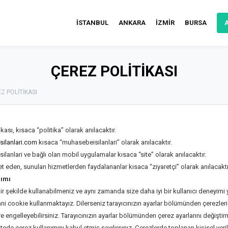
İSTANBUL
ANKARA
İZMİR
BURSA
ÇEREZ POLİTİKASI
Z POLİTİKASI
kası, kısaca “politika” olarak anılacaktır.
ilanlari.com
kısaca “muhasebeisilanlari” olarak anılacaktır.
lanlari ve bağlı olan mobil uygulamalar kısaca “site” olarak anılacaktır.
ret eden, sunulan hizmetlerden faydalananlar kısaca “ziyaretçi” olarak anılacaktı
nımı
 bir şekilde kullanabilmeniz ve aynı zamanda size daha iyi bir kullanıcı deneyim
ni cookie kullanmaktayız. Dilerseniz tarayıcınızın ayarlar bölümünden çerezleri s
re engelleyebilirsiniz. Tarayıcınızın ayarlar bölümünden çerez ayarlarını değişt
ede çerez kullanımını kabul etmiş sayılırsınız. Çerezlerde toplanan kişisel veril