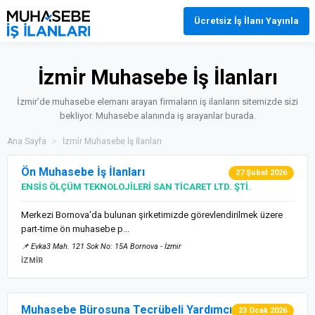
Ücretsiz İş İlanı Yayınla
İzmi̇r Muhasebe İş İlanları
İzmir’de muhasebe elemanı arayan firmaların iş ilanların sitemizde sizi
bekliyor. Muhasebe alanında iş arayanlar burada.
Ana Sayfa
>
İzmi̇r Muhasebe İş İlanları
Ön Muhasebe İş İlanları
27 Şubat 2026
ENSİS ÖLÇÜM TEKNOLOJİLERİ SAN TİCARET LTD. ŞTİ.
Merkezi Bornova'da bulunan şirketimizde görevlendirilmek üzere
part-time ön muhasebe p...
📌 Evka3 Mah. 121 Sok No: 15A Bornova - İzmir
İZMİR
Muhasebe Bürosuna Tecrübeli Yardımcı
23 Ocak 2026