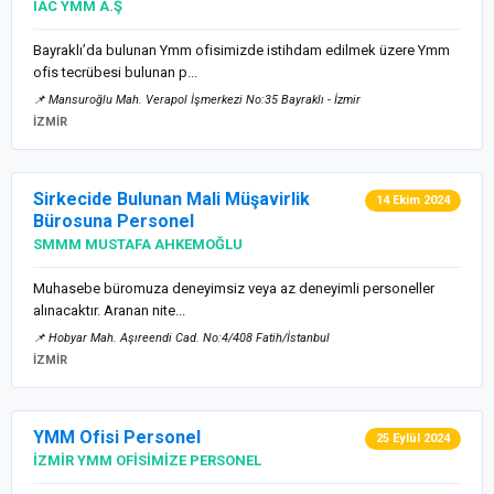
IAC YMM A.Ş
Bayraklı’da bulunan Ymm ofisimizde istihdam edilmek üzere Ymm
ofis tecrübesi bulunan p...
📌 Mansuroğlu Mah. Verapol İşmerkezi No:35 Bayraklı - İzmir
İZMİR
Sirkecide Bulunan Mali Müşavirlik
14 Ekim 2024
Bürosuna Personel
SMMM MUSTAFA AHKEMOĞLU
Muhasebe büromuza deneyimsiz veya az deneyimli personeller
alınacaktır. Aranan nite...
📌 Hobyar Mah. Aşıreendi Cad. No:4/408 Fatih/İstanbul
İZMİR
YMM Ofisi Personel
25 Eylül 2024
İZMİR YMM OFİSİMİZE PERSONEL