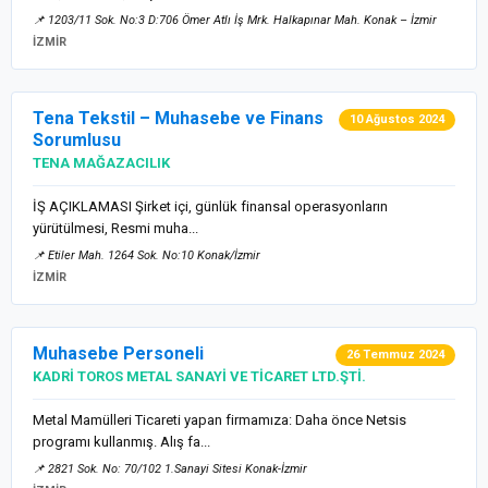
📌 1203/11 Sok. No:3 D:706 Ömer Atlı İş Mrk. Halkapınar Mah. Konak – İzmir
İZMİR
Tena Tekstil – Muhasebe ve Finans
10 Ağustos 2024
Sorumlusu
TENA MAĞAZACILIK
İŞ AÇIKLAMASI Şirket içi, günlük finansal operasyonların
yürütülmesi, Resmi muha...
📌 Etiler Mah. 1264 Sok. No:10 Konak/İzmir
İZMİR
Muhasebe Personeli
26 Temmuz 2024
KADRİ TOROS METAL SANAYİ VE TİCARET LTD.ŞTİ.
Metal Mamülleri Ticareti yapan firmamıza: Daha önce Netsis
programı kullanmış. Alış fa...
📌 2821 Sok. No: 70/102 1.Sanayi Sitesi Konak-İzmir