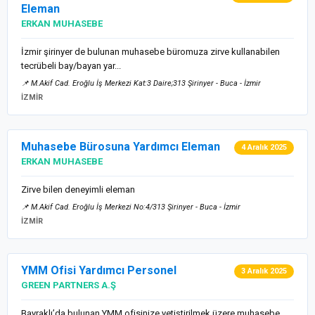
Eleman
ERKAN MUHASEBE
İzmir şirinyer de bulunan muhasebe büromuza zirve kullanabilen
tecrübeli bay/bayan yar...
📌 M.Akif Cad. Eroğlu İş Merkezi Kat:3 Daire;313 Şirinyer - Buca - İzmir
İZMİR
Muhasebe Bürosuna Yardımcı Eleman
4 Aralık 2025
ERKAN MUHASEBE
Zirve bilen deneyimli eleman
📌 M.Akif Cad. Eroğlu İş Merkezi No:4/313 Şirinyer - Buca - İzmir
İZMİR
YMM Ofisi Yardımcı Personel
3 Aralık 2025
GREEN PARTNERS A.Ş
Bayraklı’da bulunan YMM ofisinize yetiştirilmek üzere muhasebe