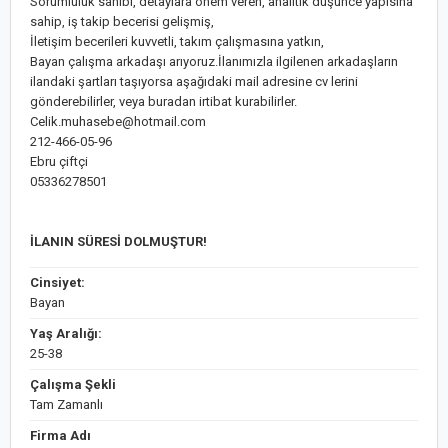
Sorumluluk sahibi, detaylara önem veren, analitik düşünce yapısına
sahip, iş takip becerisi gelişmiş,
İletişim becerileri kuvvetli, takım çalışmasına yatkın,
Bayan çalışma arkadaşı arıyoruz.İlanımızla ilgilenen arkadaşların
ilandaki şartları taşıyorsa aşağıdaki mail adresine cv lerini
gönderebilirler, veya buradan irtibat kurabilirler.
Celik.muhasebe@hotmail.com
212-466-05-96
Ebru çiftçi
05336278501
İLANIN SÜRESİ DOLMUŞTUR!
Cinsiyet:
Bayan
Yaş Aralığı:
25-38
Çalışma Şekli
Tam Zamanlı
Firma Adı