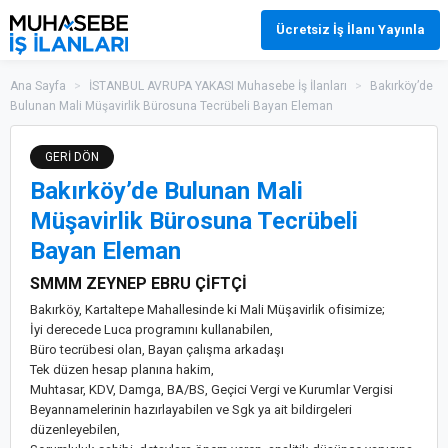
Ücretsiz İş İlanı Yayınla
Ana Sayfa
>
İSTANBUL AVRUPA YAKASI Muhasebe İş İlanları
>
Bakırköy’de
Bulunan Mali Müşavirlik Bürosuna Tecrübeli Bayan Eleman
GERİ DÖN
Bakırköy’de Bulunan Mali
Müşavirlik Bürosuna Tecrübeli
Bayan Eleman
SMMM ZEYNEP EBRU ÇİFTÇİ
Bakırköy, Kartaltepe Mahallesinde ki Mali Müşavirlik ofisimize;
İyi derecede Luca programını kullanabilen,
Büro tecrübesi olan, Bayan çalışma arkadaşı
Tek düzen hesap planına hakim,
Muhtasar, KDV, Damga, BA/BS, Geçici Vergi ve Kurumlar Vergisi
Beyannamelerinin hazırlayabilen ve Sgk ya ait bildirgeleri
düzenleyebilen,