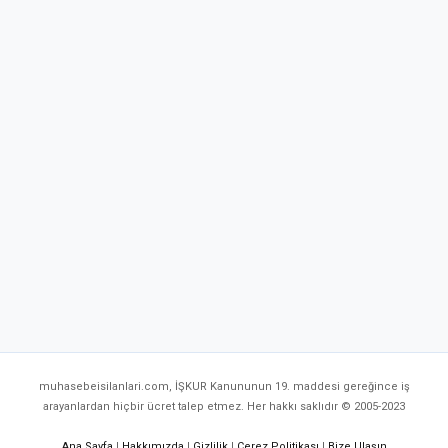
muhasebeisilanlari.com, İŞKUR Kanununun 19. maddesi gereğince iş
arayanlardan hiçbir ücret talep etmez. Her hakkı saklıdır © 2005-2023
Ana Sayfa
|
Hakkımızda
|
Gizlilik
|
Çerez Politikası
|
Bize Ulaşın