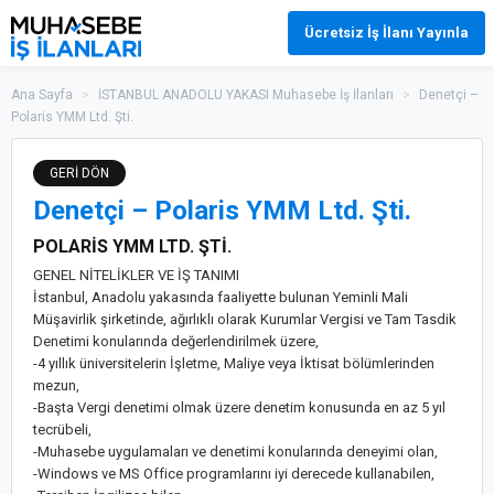
Ücretsiz İş İlanı Yayınla
Ana Sayfa
>
İSTANBUL ANADOLU YAKASI Muhasebe İş İlanları
>
Denetçi –
Polaris YMM Ltd. Şti.
GERİ DÖN
Denetçi – Polaris YMM Ltd. Şti.
POLARİS YMM LTD. ŞTİ.
GENEL NİTELİKLER VE İŞ TANIMI
İstanbul, Anadolu yakasında faaliyette bulunan Yeminli Mali
Müşavirlik şirketinde, ağırlıklı olarak Kurumlar Vergisi ve Tam Tasdik
Denetimi konularında değerlendirilmek üzere,
-4 yıllık üniversitelerin İşletme, Maliye veya İktisat bölümlerinden
mezun,
-Başta Vergi denetimi olmak üzere denetim konusunda en az 5 yıl
tecrübeli,
-Muhasebe uygulamaları ve denetimi konularında deneyimi olan,
-Windows ve MS Office programlarını iyi derecede kullanabilen,