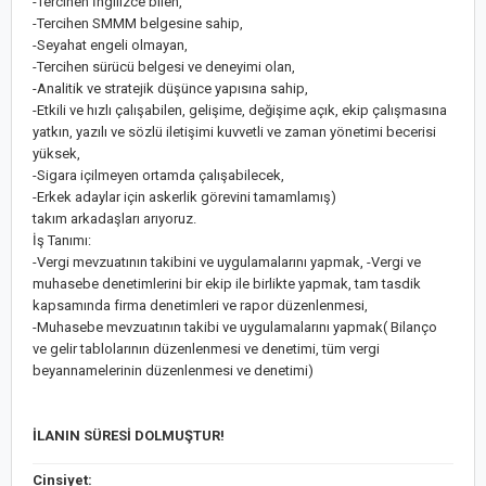
-Tercihen İngilizce bilen,
-Tercihen SMMM belgesine sahip,
-Seyahat engeli olmayan,
-Tercihen sürücü belgesi ve deneyimi olan,
-Analitik ve stratejik düşünce yapısına sahip,
-Etkili ve hızlı çalışabilen, gelişime, değişime açık, ekip çalışmasına
yatkın, yazılı ve sözlü iletişimi kuvvetli ve zaman yönetimi becerisi
yüksek,
-Sigara içilmeyen ortamda çalışabilecek,
-Erkek adaylar için askerlik görevini tamamlamış)
takım arkadaşları arıyoruz.
İş Tanımı:
-Vergi mevzuatının takibini ve uygulamalarını yapmak, -Vergi ve
muhasebe denetimlerini bir ekip ile birlikte yapmak, tam tasdik
kapsamında firma denetimleri ve rapor düzenlenmesi,
-Muhasebe mevzuatının takibi ve uygulamalarını yapmak( Bilanço
ve gelir tablolarının düzenlenmesi ve denetimi, tüm vergi
beyannamelerinin düzenlenmesi ve denetimi)
İLANIN SÜRESİ DOLMUŞTUR!
Cinsiyet: