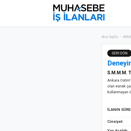
Ana Sayfa
>
ANKA
GERİ DÖN
Deneyi
S.M.M.M.
Ankara Ostim’
olan esnek ça
kullanmayan öz
İLANIN SÜR
Cinsiyet:
Yaş Aralığı: