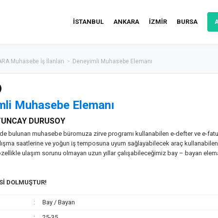
İSTANBUL
ANKARA
İZMİR
BURSA
RA Muhasebe İş İlanları
>
Deneyimli Muhasebe Elemanı
mli Muhasebe Elemanı
 TUNCAY DURUSOY
de bulunan muhasebe büromuza zirve programı kullanabilen e-defter ve e-fat
lışma saatlerine ve yoğun iş temposuna uyum sağlayabilecek araç kullanabilen
ellikle ulaşım sorunu olmayan uzun yıllar çalışabileceğimiz bay – bayan elema
ESİ DOLMUŞTUR!
Bay / Bayan
25-35