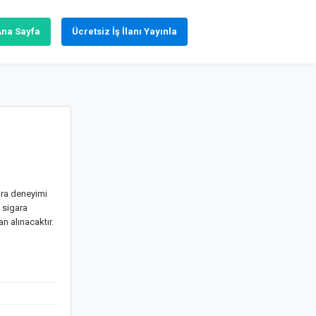
Ana Sayfa
Ücretsiz İş İlanı Yayınla
ura deneyimi
 sigara
n alınacaktır.