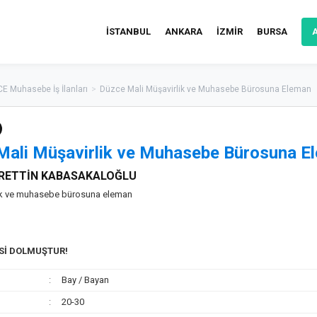
İSTANBUL
ANKARA
İZMİR
BURSA
E Muhasebe İş İlanları
>
Düzce Mali Müşavirlik ve Muhasebe Bürosuna Eleman
Mali Müşavirlik ve Muhasebe Bürosuna E
RETTİN KABASAKALOĞLU
lik ve muhasebe bürosuna eleman
ESİ DOLMUŞTUR!
Bay / Bayan
20-30