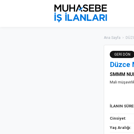
Ana Sayfa
>
DÜZC
GERİ DÖN
Düzce 
SMMM NU
Mali müşavir
İLANIN SÜR
Cinsiyet:
Yaş Aralığı: