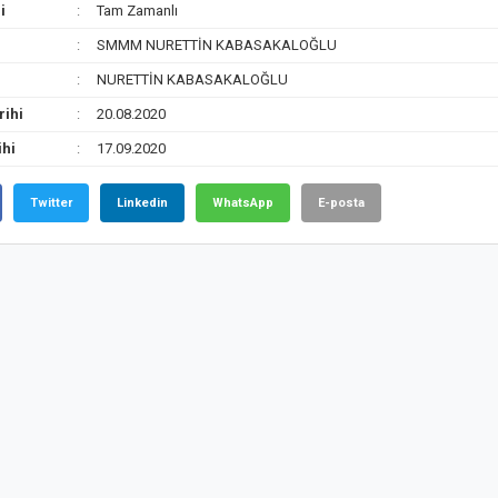
i
Tam Zamanlı
SMMM NURETTİN KABASAKALOĞLU
NURETTİN KABASAKALOĞLU
rihi
20.08.2020
ihi
17.09.2020
Twitter
Linkedin
WhatsApp
E-posta