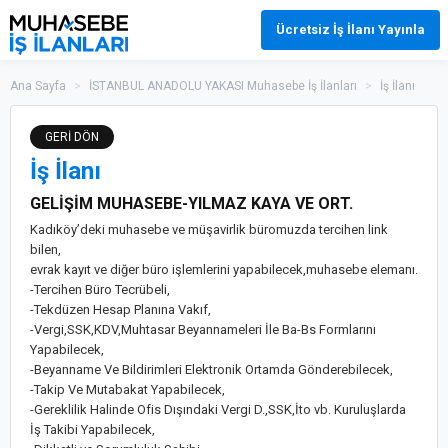
Ücretsiz İş İlanı Yayınla
Ana Sayfa
>
İSTANBUL ANADOLU YAKASI Muhasebe İş İlanları
>
İş İlanı
GERİ DÖN
İş İlanı
GELİŞİM MUHASEBE-YILMAZ KAYA VE ORT.
Kadıköy’deki muhasebe ve müşavirlik büromuzda tercihen link
bilen,
evrak kayıt ve diğer büro işlemlerini yapabilecek,muhasebe elemanı.
-Tercihen Büro Tecrübeli,
-Tekdüzen Hesap Planına Vakıf,
-Vergi,SSK,KDV,Muhtasar Beyannameleri İle Ba-Bs Formlarını
Yapabilecek,
-Beyanname Ve Bildirimleri Elektronik Ortamda Gönderebilecek,
-Takip Ve Mutabakat Yapabilecek,
-Gereklilik Halinde Ofis Dışındaki Vergi D.,SSK,İto vb. Kuruluşlarda
İş Takibi Yapabilecek,