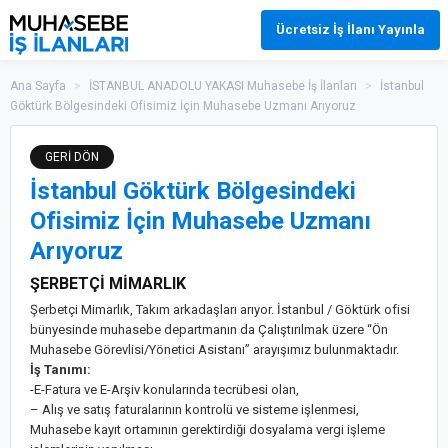
Ücretsiz İş İlanı Yayınla
Ana Sayfa
>
İSTANBUL ANADOLU YAKASI Muhasebe İş İlanları
>
İstanbul
Göktürk Bölgesindeki Ofisimiz İçin Muhasebe Uzmanı Arıyoruz
GERİ DÖN
İstanbul Göktürk Bölgesindeki
Ofisimiz İçin Muhasebe Uzmanı
Arıyoruz
ŞERBETÇİ MİMARLIK
Şerbetçi Mimarlık, Takım arkadaşları arıyor. İstanbul / Göktürk ofisi
bünyesinde muhasebe departmanın da Çalıştırılmak üzere “Ön
Muhasebe Görevlisi/Yönetici Asistanı” arayışımız bulunmaktadır.
İş Tanımı:
-E-Fatura ve E-Arşiv konularında tecrübesi olan,
– Alış ve satış faturalarının kontrolü ve sisteme işlenmesi,
Muhasebe kayıt ortamının gerektirdiği dosyalama vergi işleme