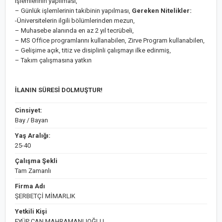
işlemlerinin yapılması,
– Günlük işlemlerinin takibinin yapılması,
Gereken Nitelikler:
-Üniversitelerin ilgili bölümlerinden mezun,
– Muhasebe alanında en az 2 yıl tecrübeli,
– MS Office programlarını kullanabilen, Zirve Program kullanabilen,
– Gelişime açık, titiz ve disiplinli çalışmayı ilke edinmiş,
– Takım çalışmasına yatkın
İLANIN SÜRESİ DOLMUŞTUR!
Cinsiyet:
Bay / Bayan
Yaş Aralığı:
25-40
Çalışma Şekli
Tam Zamanlı
Firma Adı
ŞERBETÇİ MİMARLIK
Yetkili Kişi
EYÜP CAN MAHRAMANLIOĞLU