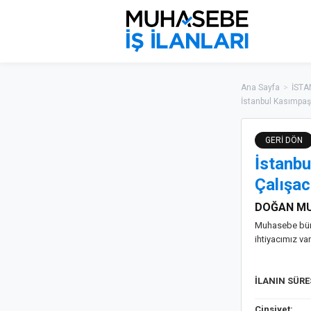
Ana Sayfa
>
İSTA
İstanbul Kasımpaş
GERİ DÖN
İstanb
Çalışac
DOĞAN MU
Muhasebe büro
ihtiyacımız var
İLANIN SÜR
Cinsiyet: