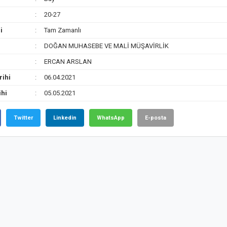
20-27
i
Tam Zamanlı
DOĞAN MUHASEBE VE MALİ MÜŞAVİRLİK
ERCAN ARSLAN
rihi
06.04.2021
ihi
05.05.2021
Twitter
Linkedin
WhatsApp
E-posta