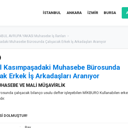
İSTANBUL
ANKARA
İZMİR
BURSA
NBUL AVRUPA YAKASI Muhasebe İş İlanları
>
adaki Muhasebe Bürosunda Çalışacak Erkek İş Arkadaşları Aranıyor
ul Kasımpaşadaki Muhasebe Bürosunda
ak Erkek İş Arkadaşları Aranıyor
HASEBE VE MALİ MÜŞAVİRLİK
sunda çalışacak bilanço usulu defter işleyebilen MİKBURO Kullanabilen erke
dır.
ESİ DOLMUŞTUR!
Bay