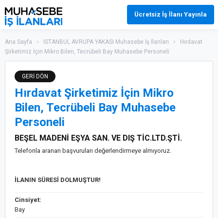
Ücretsiz İş İlanı Yayınla
Ana Sayfa
>
İSTANBUL AVRUPA YAKASI Muhasebe İş İlanları
>
Hırdavat
Şirketimiz İçin Mikro Bilen, Tecrübeli Bay Muhasebe Personeli
GERİ DÖN
Hırdavat Şirketimiz İçin Mikro
Bilen, Tecrübeli Bay Muhasebe
Personeli
BEŞEL MADENİ EŞYA SAN. VE DIŞ TİC.LTD.ŞTİ.
Telefonla aranan başvuruları değerlendirmeye almıyoruz.
İLANIN SÜRESİ DOLMUŞTUR!
Cinsiyet:
Bay