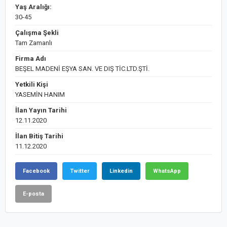
Yaş Aralığı:
30-45
Çalışma Şekli
Tam Zamanlı
Firma Adı
BEŞEL MADENİ EŞYA SAN. VE DIŞ TİC.LTD.ŞTİ.
Yetkili Kişi
YASEMİN HANIM
İlan Yayın Tarihi
12.11.2020
İlan Bitiş Tarihi
11.12.2020
Facebook
Twitter
Linkedin
WhatsApp
E-posta