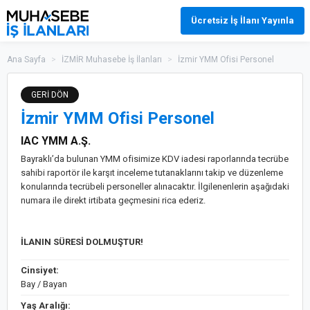
Ücretsiz İş İlanı Yayınla
Ana Sayfa
>
İZMİR Muhasebe İş İlanları
>
İzmir YMM Ofisi Personel
GERİ DÖN
İzmir YMM Ofisi Personel
IAC YMM A.Ş.
Bayraklı’da bulunan YMM ofisimize KDV iadesi raporlarında tecrübe
sahibi raportör ile karşıt inceleme tutanaklarını takip ve düzenleme
konularında tecrübeli personeller alınacaktır. İlgilenenlerin aşağıdaki
numara ile direkt irtibata geçmesini rica ederiz.
İLANIN SÜRESİ DOLMUŞTUR!
Cinsiyet:
Bay / Bayan
Yaş Aralığı: