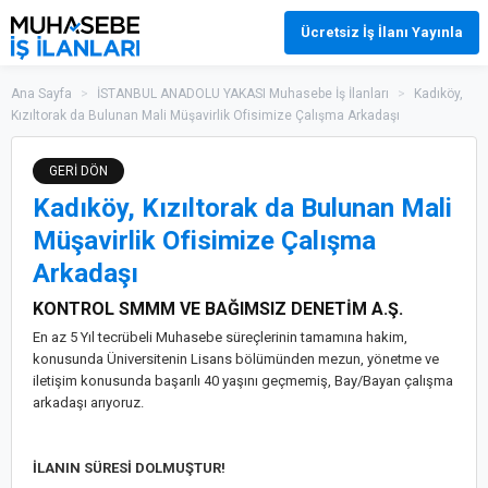
Ücretsiz İş İlanı Yayınla
Ana Sayfa
>
İSTANBUL ANADOLU YAKASI Muhasebe İş İlanları
>
Kadıköy,
Kızıltorak da Bulunan Mali Müşavirlik Ofisimize Çalışma Arkadaşı
GERİ DÖN
Kadıköy, Kızıltorak da Bulunan Mali
Müşavirlik Ofisimize Çalışma
Arkadaşı
KONTROL SMMM VE BAĞIMSIZ DENETİM A.Ş.
En az 5 Yıl tecrübeli Muhasebe süreçlerinin tamamına hakim,
konusunda Üniversitenin Lisans bölümünden mezun, yönetme ve
iletişim konusunda başarılı 40 yaşını geçmemiş, Bay/Bayan çalışma
arkadaşı arıyoruz.
İLANIN SÜRESİ DOLMUŞTUR!