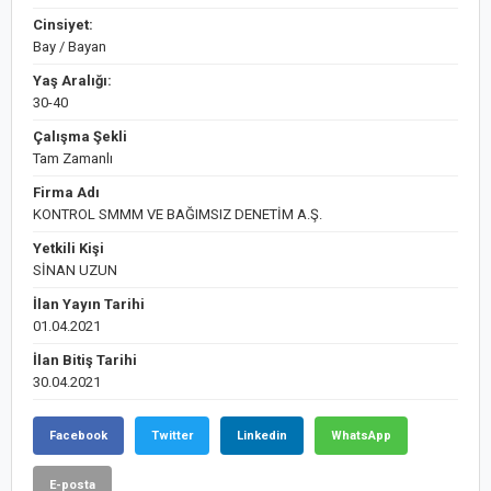
Cinsiyet:
Bay / Bayan
Yaş Aralığı:
30-40
Çalışma Şekli
Tam Zamanlı
Firma Adı
KONTROL SMMM VE BAĞIMSIZ DENETİM A.Ş.
Yetkili Kişi
SİNAN UZUN
İlan Yayın Tarihi
01.04.2021
İlan Bitiş Tarihi
30.04.2021
Facebook
Twitter
Linkedin
WhatsApp
E-posta