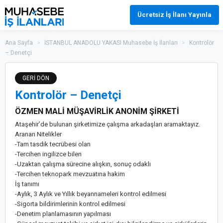
Ücretsiz İş İlanı Yayınla
Ana Sayfa
>
İSTANBUL ANADOLU YAKASI Muhasebe İş İlanları
>
Kontrolör
– Denetçi
GERİ DÖN
Kontrolör – Denetçi
ÖZMEN MALİ MÜŞAVİRLİK ANONİM ŞİRKETİ
Ataşehir’de bulunan şirketimize çalışma arkadaşları aramaktayız.
Aranan Nitelikler
-Tam tasdik tecrübesi olan
-Tercihen ingilizce bilen
-Uzaktan çalışma sürecine alışkın, sonuç odaklı
-Tercihen teknopark mevzuatına hakim
İş tanımı
-Aylık, 3 Aylık ve Yıllık beyannameleri kontrol edilmesi
-Sigorta bildirimlerinin kontrol edilmesi
-Denetim planlamasının yapılması