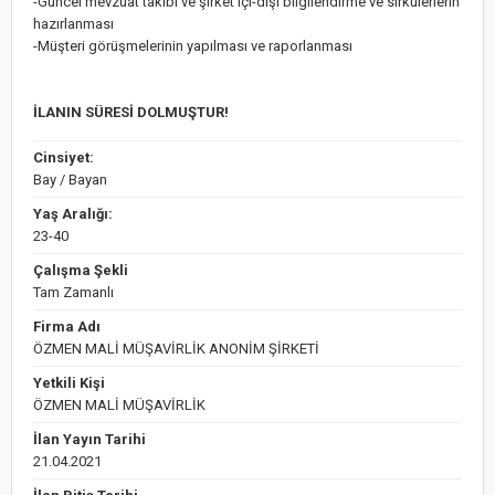
-Güncel mevzuat takibi ve şirket içi-dışı bilgilendirme ve sirkülerlerin
hazırlanması
-Müşteri görüşmelerinin yapılması ve raporlanması
İLANIN SÜRESİ DOLMUŞTUR!
Cinsiyet:
Bay / Bayan
Yaş Aralığı:
23-40
Çalışma Şekli
Tam Zamanlı
Firma Adı
ÖZMEN MALİ MÜŞAVİRLİK ANONİM ŞİRKETİ
Yetkili Kişi
ÖZMEN MALİ MÜŞAVİRLİK
İlan Yayın Tarihi
21.04.2021