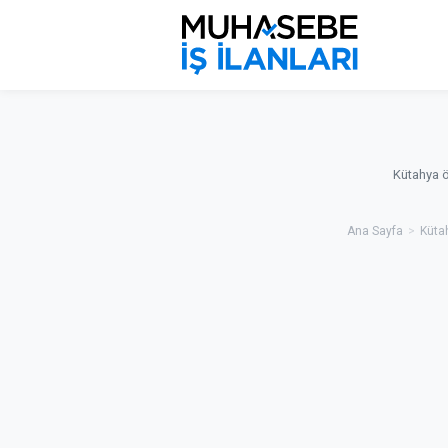
Kütahya 
Ana Sayfa
>
Küta