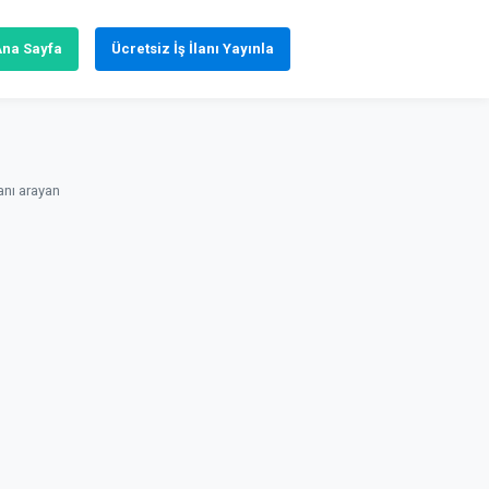
Ana Sayfa
Ücretsiz İş İlanı Yayınla
nı arayan