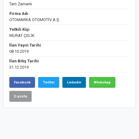
Tam Zamanlı
Firma Adı
OTOMARKA OTOMOTİV A.Ş.
Yetkili Kişi
MURAT ÇELİK
İlan Yayın Tarihi
08.10.2019
İlan Bitiş Tarihi
31.12.2019
Facebook
Twitter
Linkedin
WhatsApp
E-posta