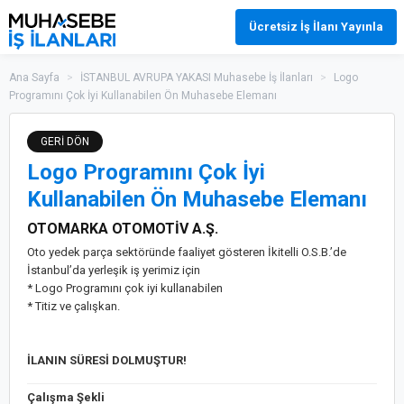
Ücretsiz İş İlanı Yayınla
Ana Sayfa
>
İSTANBUL AVRUPA YAKASI Muhasebe İş İlanları
>
Logo
Programını Çok İyi Kullanabilen Ön Muhasebe Elemanı
GERİ DÖN
Logo Programını Çok İyi
Kullanabilen Ön Muhasebe Elemanı
OTOMARKA OTOMOTİV A.Ş.
Oto yedek parça sektöründe faaliyet gösteren İkitelli O.S.B.’de
İstanbul’da yerleşik iş yerimiz için
* Logo Programını çok iyi kullanabilen
* Titiz ve çalışkan.
İLANIN SÜRESİ DOLMUŞTUR!
Çalışma Şekli