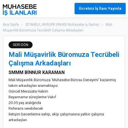
Ücretsiz İş İlanı Yayınla
Ana Sayfa
>
İSTANBUL AVRUPA YAKASI Muhasebe İş İlanları
>
Mali
Müşavirlik Büromuza Tecrübeli Çalışma Arkadaşları
GERİ DÖN
Mali Müşavirlik Büromuza Tecrübeli
Çalışma Arkadaşları
SMMM BİNNUR KARAMAN
Mali Müşavirlik Büromuza ‘Muhasebe Bürosu Deneyimi’ kazanmış
takım arkadaşları aramaktayız.
Güncel Mevzuata Hakim
Beyanname süreçlerine Vakıf
20-35 yaş aralığında
Referans verebilecek
iletişim becerilerine sahip, ekip çalışmasına yatkın çalışma
arkadaşları.