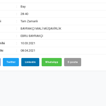
Bay
28-40
i
Tam Zamanlı
BAYRAKÇI MALİ MÜŞAVİRLİK
EBRU BAYRAKÇI
rihi
10.03.2021
ihi
08.04.2021
Twitter
Linkedin
WhatsApp
E-posta