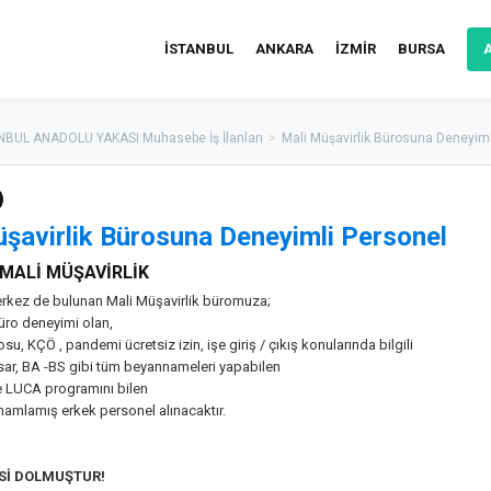
İSTANBUL
ANKARA
İZMİR
BURSA
NBUL ANADOLU YAKASI Muhasebe İş İlanları
>
Mali Müşavirlik Bürosuna Deneyiml
şavirlik Bürosuna Deneyimli Personel
 MALİ MÜŞAVİRLİK
kez de bulunan Mali Müşavirlik büromuza;
büro deneyimi olan,
su, KÇÖ , pandemi ücretsiz izin, işe giriş / çıkış konularında bilgili
ar, BA -BS gibi tüm beyannameleri yapabilen
e LUCA programını bilen
mamlamış erkek personel alınacaktır.
ESİ DOLMUŞTUR!