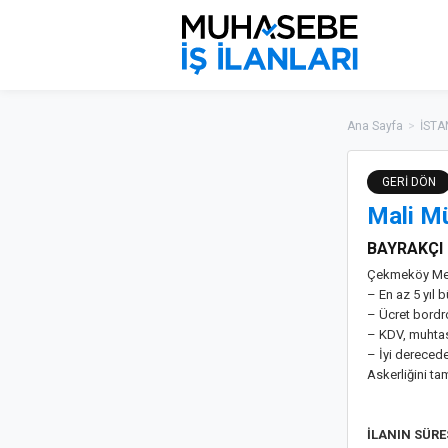
Ana Sayfa
>
İSTA
GERİ DÖN
Mali Mü
BAYRAKÇI
Çekmeköy Mer
– En az 5 yıl 
– Ücret bordro
– KDV, muhtas
– İyi dereced
Askerliğini ta
İLANIN SÜR