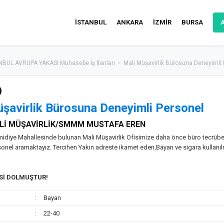
İSTANBUL
ANKARA
İZMİR
BURSA
NBUL AVRUPA YAKASI Muhasebe İş İlanları
>
Mali Müşavirlik Bürosuna Deneyimli
şavirlik Bürosuna Deneyimli Personel
Lİ MÜŞAVİRLİK/SMMM MUSTAFA EREN
idiye Mahallesinde bulunan Mali Müşavirlik Ofisimize daha önce büro tecrübe
sonel aramaktayız. Tercihen Yakın adreste ikamet eden,Bayan ve sigara kullanı
ESİ DOLMUŞTUR!
Bayan
22-40