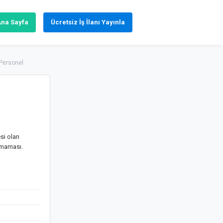
Ana Sayfa
Ücretsiz İş İlanı Yayınla
 Personel
si olan
lmaması.