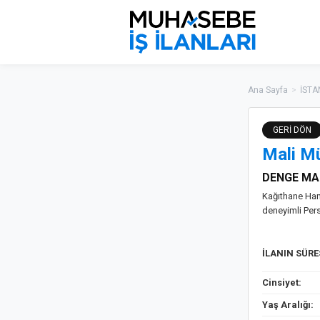
Ana Sayfa
>
İSTA
GERİ DÖN
Mali Mü
DENGE MA
Kağıthane Ham
deneyimli Per
İLANIN SÜR
Cinsiyet:
Yaş Aralığı: