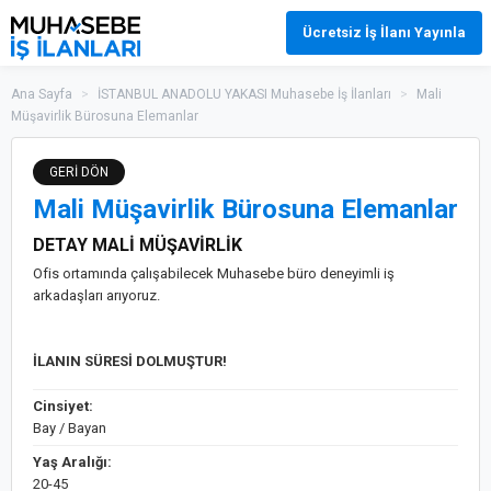
Ücretsiz İş İlanı Yayınla
Ana Sayfa
>
İSTANBUL ANADOLU YAKASI Muhasebe İş İlanları
>
Mali
Müşavirlik Bürosuna Elemanlar
GERİ DÖN
Mali Müşavirlik Bürosuna Elemanlar
DETAY MALİ MÜŞAVİRLİK
Ofis ortamında çalışabilecek Muhasebe büro deneyimli iş
arkadaşları arıyoruz.
İLANIN SÜRESİ DOLMUŞTUR!
Cinsiyet:
Bay / Bayan
Yaş Aralığı:
20-45