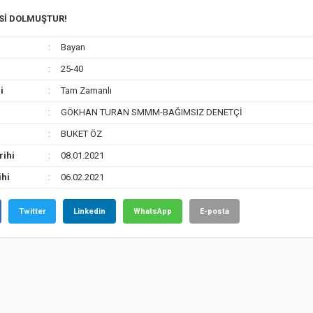
ESİ DOLMUŞTUR!
Bayan
25-40
i
Tam Zamanlı
GÖKHAN TURAN SMMM-BAĞIMSIZ DENETÇİ
BUKET ÖZ
rihi
08.01.2021
ihi
06.02.2021
Twitter
Linkedin
WhatsApp
E-posta