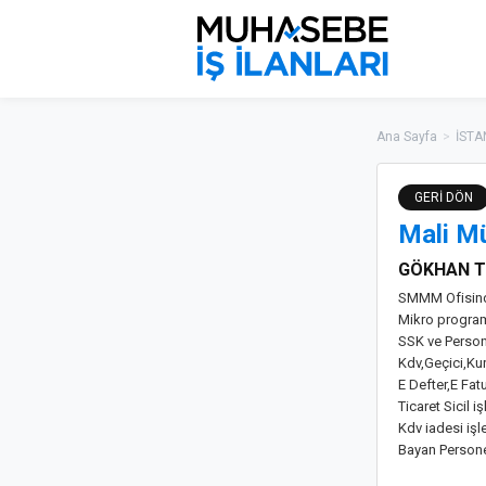
Ana Sayfa
>
İSTA
GERİ DÖN
Mali Mü
GÖKHAN T
SMMM Ofisind
Mikro programı
SSK ve Persone
Kdv,Geçici,Kur
E Defter,E Fa
Ticaret Sicil iş
Kdv iadesi işl
Bayan Persone