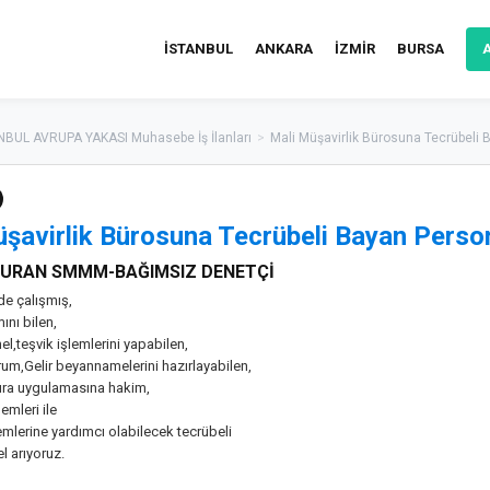
İSTANBUL
ANKARA
İZMİR
BURSA
NBUL AVRUPA YAKASI Muhasebe İş İlanları
>
Mali Müşavirlik Bürosuna Tecrübeli 
şavirlik Bürosuna Tecrübeli Bayan Perso
URAN SMMM-BAĞIMSIZ DENETÇİ
e çalışmış,
nı bilen,
l,teşvik işlemlerini yapabilen,
um,Gelir beyannamelerini hazırlayabilen,
tura uygulamasına hakim,
lemleri ile
emlerine yardımcı olabilecek tecrübeli
l arıyoruz.