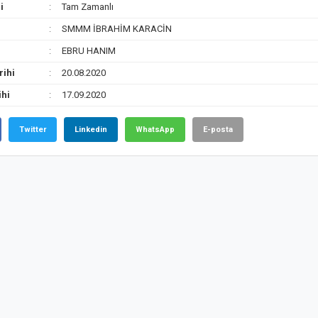
i
Tam Zamanlı
SMMM İBRAHİM KARACİN
EBRU HANIM
rihi
20.08.2020
ihi
17.09.2020
Twitter
Linkedin
WhatsApp
E-posta