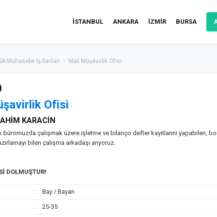
İSTANBUL
ANKARA
İZMİR
BURSA
A Muhasebe İş İlanları
>
Mali Müşavirlik Ofisi
şavirlik Ofisi
AHİM KARACİN
k büromuzda çalışmak üzere işletme ve bilanço defter kayıtlarını yapabilen, bo
ırlamayı bilen çalışma arkadaşı arıyoruz.
ESİ DOLMUŞTUR!
Bay / Bayan
25-35