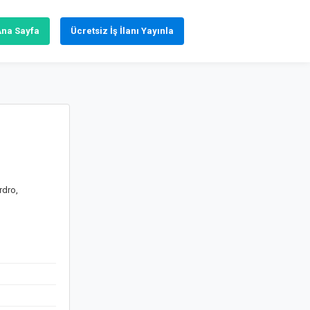
Ana Sayfa
Ücretsiz İş İlanı Yayınla
rdro,