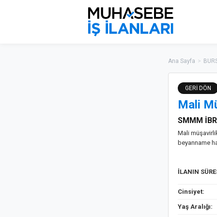
Ana Sayfa
>
BURS
GERİ DÖN
Mali Mü
SMMM İBR
Mali müşavirli
beyanname haz
İLANIN SÜR
Cinsiyet:
Yaş Aralığı: