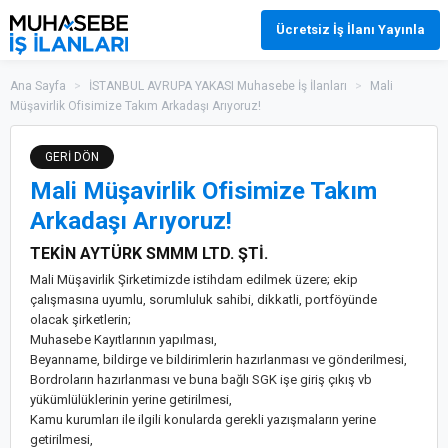
Ücretsiz İş İlanı Yayınla
Ana Sayfa
>
İSTANBUL AVRUPA YAKASI Muhasebe İş İlanları
>
Mali
Müşavirlik Ofisimize Takım Arkadaşı Arıyoruz!
GERİ DÖN
Mali Müşavirlik Ofisimize Takım
Arkadaşı Arıyoruz!
TEKİN AYTÜRK SMMM LTD. ŞTİ.
Mali Müşavirlik Şirketimizde istihdam edilmek üzere; ekip
çalışmasına uyumlu, sorumluluk sahibi, dikkatli, portföyünde
olacak şirketlerin;
Muhasebe Kayıtlarının yapılması,
Beyanname, bildirge ve bildirimlerin hazırlanması ve gönderilmesi,
Bordroların hazırlanması ve buna bağlı SGK işe giriş çıkış vb
yükümlülüklerinin yerine getirilmesi,
Kamu kurumları ile ilgili konularda gerekli yazışmaların yerine
getirilmesi,