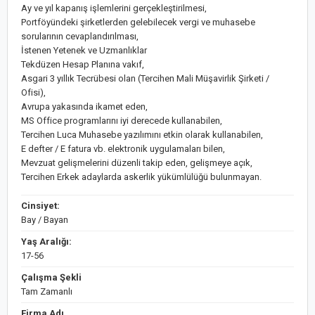
Ay ve yıl kapanış işlemlerini gerçekleştirilmesi,
Portföyündeki şirketlerden gelebilecek vergi ve muhasebe
sorularının cevaplandırılması,
İstenen Yetenek ve Uzmanlıklar
Tekdüzen Hesap Planına vakıf,
Asgari 3 yıllık Tecrübesi olan (Tercihen Mali Müşavirlik Şirketi /
Ofisi),
Avrupa yakasında ikamet eden,
MS Office programlarını iyi derecede kullanabilen,
Tercihen Luca Muhasebe yazılımını etkin olarak kullanabilen,
E defter / E fatura vb. elektronik uygulamaları bilen,
Mevzuat gelişmelerini düzenli takip eden, gelişmeye açık,
Tercihen Erkek adaylarda askerlik yükümlülüğü bulunmayan.
Cinsiyet:
Bay / Bayan
Yaş Aralığı:
17-56
Çalışma Şekli
Tam Zamanlı
Firma Adı