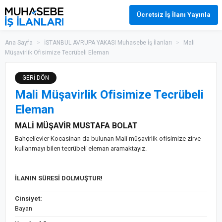
Ücretsiz İş İlanı Yayınla
Ana Sayfa
>
İSTANBUL AVRUPA YAKASI Muhasebe İş İlanları
>
Mali
Müşavirlik Ofisimize Tecrübeli Eleman
GERİ DÖN
Mali Müşavirlik Ofisimize Tecrübeli
Eleman
MALİ MÜŞAVİR MUSTAFA BOLAT
Bahçelievler Kocasinan da bulunan Mali müşavirlik ofisimize zirve
kullanmayı bilen tecrübeli eleman aramaktayız.
İLANIN SÜRESİ DOLMUŞTUR!
Cinsiyet:
Bayan