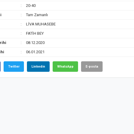
20-40
i
Tam Zamanlı
LİVA MUHASEBE
FATİH BEY
rihi
08.12.2020
ihi
06.01.2021
Twitter
Linkedin
WhatsApp
E-posta