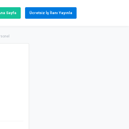
Ana Sayfa
Ücretsiz İş İlanı Yayınla
rsonel