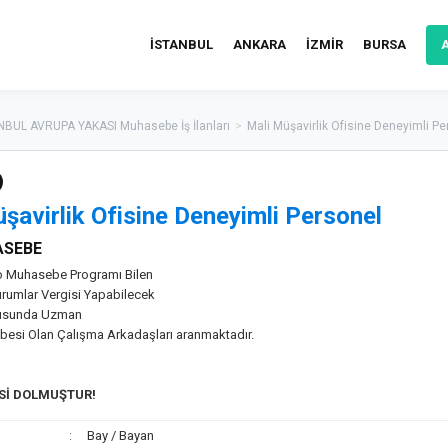
İSTANBUL
ANKARA
İZMİR
BURSA
NBUL AVRUPA YAKASI Muhasebe İş İlanları
>
Mali Müşavirlik Ofisine Deneyimli Pe
şavirlik Ofisine Deneyimli Personel
ASEBE
o Muhasebe Programı Bilen
rumlar Vergisi Yapabilecek
nusunda Uzman
rübesi Olan Çalışma Arkadaşları aranmaktadır.
ESİ DOLMUŞTUR!
Bay / Bayan