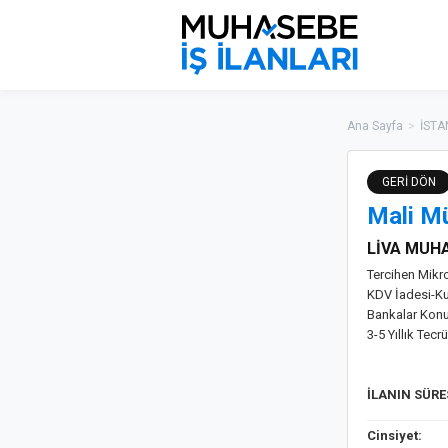
Ana Sayfa
>
İSTA
GERİ DÖN
Mali Mü
LİVA MUH
Tercihen Mikr
KDV İadesi-Ku
Bankalar Ko
3-5 Yıllık Tec
İLANIN SÜR
Cinsiyet: