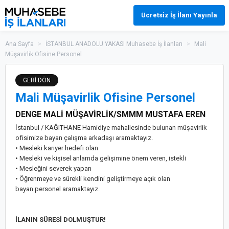
Ücretsiz İş İlanı Yayınla
Ana Sayfa
>
İSTANBUL ANADOLU YAKASI Muhasebe İş İlanları
>
Mali
Müşavirlik Ofisine Personel
GERİ DÖN
Mali Müşavirlik Ofisine Personel
DENGE MALİ MÜŞAVİRLİK/SMMM MUSTAFA EREN
İstanbul / KAĞITHANE Hamidiye mahallesinde bulunan müşavirlik
ofisimize bayan çalışma arkadaşı aramaktayız.
• Mesleki kariyer hedefi olan
• Mesleki ve kişisel anlamda gelişimine önem veren, istekli
• Mesleğini severek yapan
• Öğrenmeye ve sürekli kendini geliştirmeye açık olan
bayan personel aramaktayız.
İLANIN SÜRESİ DOLMUŞTUR!