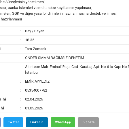
e Süreçlerinin yönetilmesi,
esap, banka işlemleri ve muhasebe kayıtlarının yapılması,
eleri, SGK ve diğer yasal bildirimlerin hazırlanmasına destek verilmesi,
n hazırlanması
Bay / Bayan
18-35
i
Tam Zamanlı
ÖNDER SMMM BAĞIMSIZ DENETİM
Altıntepe Mah. Eminali Paşa Cad. Karataş Apt. No:6 İç Kapı No:
İstanbul
EMİR AYYILDIZ
05354007782
rihi
02.04.2026
ihi
01.05.2026
Twitter
Linkedin
WhatsApp
E-posta