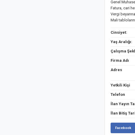
Genel Muhaseb
Fatura, cari h
Vergi beyannam
Mali tabloları
Cinsiyet:
Yaş Aralığı:
Çalışma Şekl
Firma Adı
Adres
Yetkili Kişi
Telefon
İlan Yayın Ta
İlan Bitiş Tar
Facebook