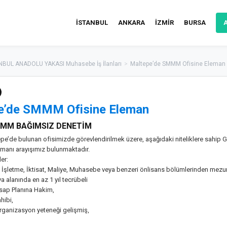
İSTANBUL
ANKARA
İZMİR
BURSA
NBUL ANADOLU YAKASI Muhasebe İş İlanları
>
Maltepe’de SMMM Ofisine Eleman
e’de SMMM Ofisine Eleman
MM BAĞIMSIZ DENETİM
pe’de bulunan ofisimizde görevlendirilmek üzere, aşağıdaki niteliklere sahip 
anı arayışımız bulunmaktadır.
er:
n İşletme, İktisat, Maliye, Muhasebe veya benzeri önlisans bölümlerinden mezu
alanında en az 1 yıl tecrübeli
sap Planına Hakim,
hibi,
rganizasyon yeteneği gelişmiş,