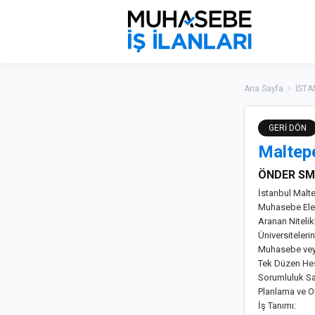
Ana Sayfa
>
İSTA
GERİ DÖN
Maltep
ÖNDER SM
İstanbul Malte
Muhasebe Elem
Aranan Nitelikl
Üniversiteleri
Muhasebe veya 
Tek Düzen He
Sorumluluk Sa
Planlama ve O
İş Tanımı: