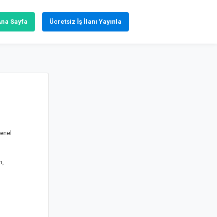
Ana Sayfa
Ücretsiz İş İlanı Yayınla
Genel
n,