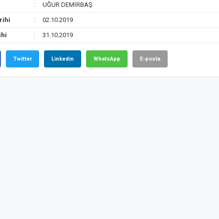
UĞUR DEMİRBAŞ
rihi
02.10.2019
ihi
31.10.2019
Twitter
Linkedin
WhatsApp
E-posta