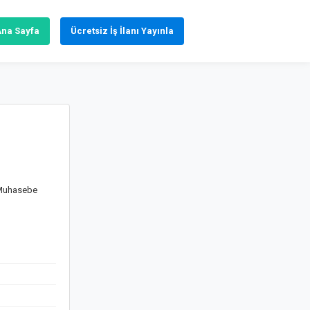
Ana Sayfa
Ücretsiz İş İlanı Yayınla
 Muhasebe