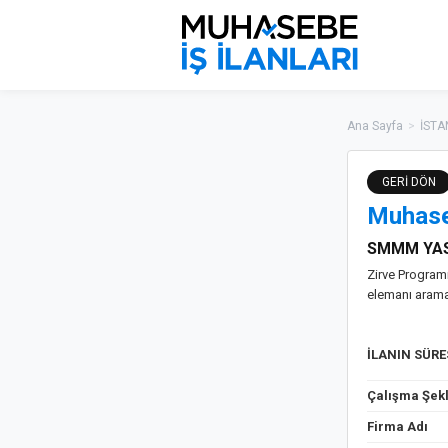
Ana Sayfa
>
İSTA
GERİ DÖN
Muhase
SMMM YAS
Zirve Program
elemanı arama
İLANIN SÜR
Çalışma Şekl
Firma Adı