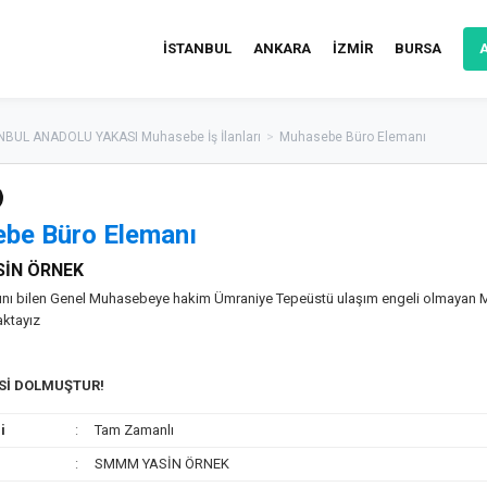
İSTANBUL
ANKARA
İZMİR
BURSA
NBUL ANADOLU YAKASI Muhasebe İş İlanları
>
Muhasebe Büro Elemanı
be Büro Elemanı
İN ÖRNEK
ını bilen Genel Muhasebeye hakim Ümraniye Tepeüstü ulaşım engeli olmayan
ktayız
ESİ DOLMUŞTUR!
i
Tam Zamanlı
SMMM YASİN ÖRNEK