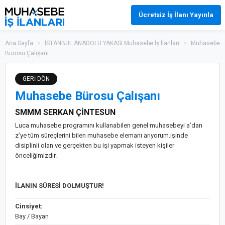
Ücretsiz İş İlanı Yayınla
Ana Sayfa
>
İSTANBUL ANADOLU YAKASI Muhasebe İş İlanları
>
Muhasebe
Bürosu Çalışanı
GERİ DÖN
Muhasebe Bürosu Çalışanı
SMMM SERKAN ÇİNTESUN
Luca muhasebe programını kullanabilen genel muhasebeyi a’dan
z’ye tüm süreçlerini bilen muhasebe elemanı arıyorum.işinde
disiplinli olan ve gerçekten bu işi yapmak isteyen kişiler
önceliğimizdir.
İLANIN SÜRESİ DOLMUŞTUR!
Cinsiyet:
Bay / Bayan