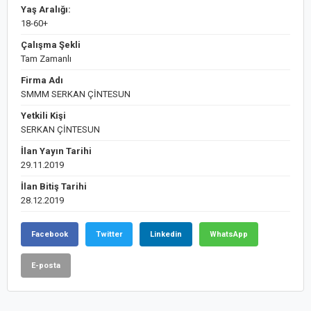
Yaş Aralığı:
18-60+
Çalışma Şekli
Tam Zamanlı
Firma Adı
SMMM SERKAN ÇİNTESUN
Yetkili Kişi
SERKAN ÇİNTESUN
İlan Yayın Tarihi
29.11.2019
İlan Bitiş Tarihi
28.12.2019
Facebook
Twitter
Linkedin
WhatsApp
E-posta