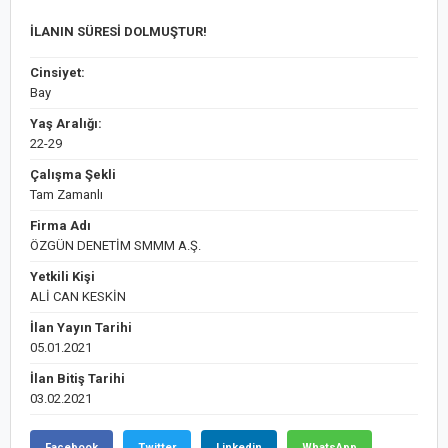
İLANIN SÜRESİ DOLMUŞTUR!
Cinsiyet:
Bay
Yaş Aralığı:
22-29
Çalışma Şekli
Tam Zamanlı
Firma Adı
ÖZGÜN DENETİM SMMM A.Ş.
Yetkili Kişi
ALİ CAN KESKİN
İlan Yayın Tarihi
05.01.2021
İlan Bitiş Tarihi
03.02.2021
Facebook
Twitter
Linkedin
WhatsApp