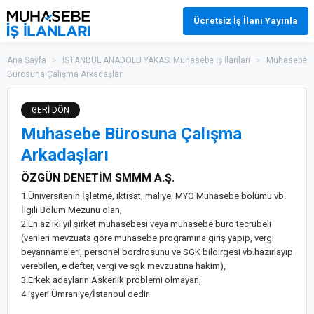
Ücretsiz İş İlanı Yayınla
Ana Sayfa
>
İSTANBUL ANADOLU YAKASI Muhasebe İş İlanları
>
Muhasebe
Bürosuna Çalışma Arkadaşları
GERİ DÖN
Muhasebe Bürosuna Çalışma
Arkadaşları
ÖZGÜN DENETİM SMMM A.Ş.
1.Üniversitenin İşletme, iktisat, maliye, MYO Muhasebe bölümü vb.
İlgili Bölüm Mezunu olan,
2.En az iki yıl şirket muhasebesi veya muhasebe büro tecrübeli
(verileri mevzuata göre muhasebe programına giriş yapıp, vergi
beyannameleri, personel bordrosunu ve SGK bildirgesi vb.hazırlayıp
verebilen, e defter, vergi ve sgk mevzuatına hakim),
3.Erkek adayların Askerlik problemi olmayan,
4.işyeri Ümraniye/İstanbul dedir.