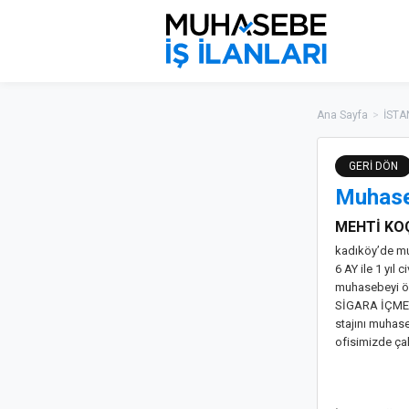
Ana Sayfa
>
İSTA
GERİ DÖN
Muhase
MEHTİ KOÇ
kadıköy’de mu
6 AY ile 1 yıl 
muhasebeyi ö
SİGARA İÇME
stajını muhas
ofisimizde ça