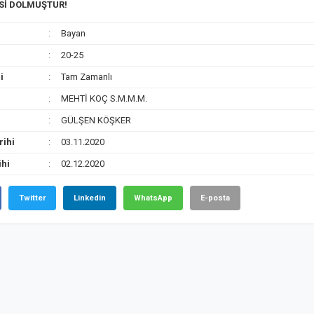
ESİ DOLMUŞTUR!
Bayan
20-25
i
Tam Zamanlı
MEHTİ KOÇ S.M.M.M.
GÜLŞEN KÖŞKER
rihi
03.11.2020
ihi
02.12.2020
Twitter
Linkedin
WhatsApp
E-posta