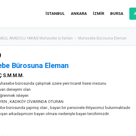
İSTANBUL
ANKARA
İZMİR
BURSA
NBUL ANADOLU YAKASI Muhasebe İş İlanları
>
Muhasebe Bürosuna Eleman
be Bürosuna Eleman
 S.M.M.M.
hasebe bürosunda çalışmak üzere yeni ticaret lisesi mezunu
civarı deneyimi olan
ğrenmek isteyen
YEN , KADIKÖY CİVARINDA OTURAN
ebe bürosunda yapmış olan , bayan bir personele ihtiyacımız bulunmaktadır.
lışan arkadaşımızın bayan olması nedeniyle bayan tercihimizdir.