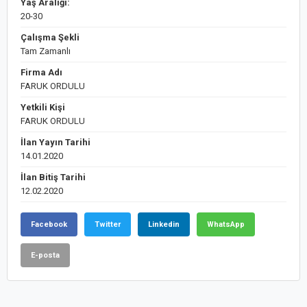
Yaş Aralığı:
20-30
Çalışma Şekli
Tam Zamanlı
Firma Adı
FARUK ORDULU
Yetkili Kişi
FARUK ORDULU
İlan Yayın Tarihi
14.01.2020
İlan Bitiş Tarihi
12.02.2020
Facebook
Twitter
Linkedin
WhatsApp
E-posta