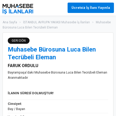
Ücretsiz İş İlanı Yayınla
Ana Sayfa
>
İSTANBUL AVRUPA YAKASI Muhasebe İş İlanları
>
Muhasebe
Bürosuna Luca Bilen Tecrübeli Eleman
GERİ DÖN
Muhasebe Bürosuna Luca Bilen
Tecrübeli Eleman
FARUK ORDULU
Bayrampaşa’daki Muhasebe Bürosuna Luca Bilen Tecrübeli Eleman
Aranmaktadır
İLANIN SÜRESİ DOLMUŞTUR!
Cinsiyet:
Bay / Bayan