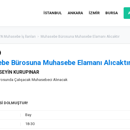
İSTANBUL
ANKARA
İZMİR
BURSA
A Muhasebe İş İlanları
>
Muhasebe Bürosuna Muhasebe Elamanı Alıcaktır
be Bürosuna Muhasebe Elamanı Alıcaktı
EYİN KURUPINAR
osunda Çalışacak Muhasebeci Alınacak
ESİ DOLMUŞTUR!
Bay
18-30