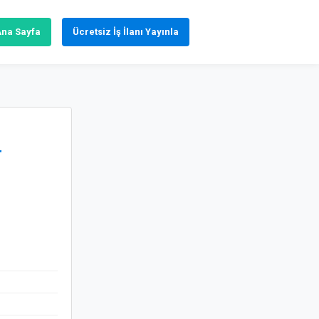
Ana Sayfa
Ücretsiz İş İlanı Yayınla
r