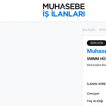
Ana Sayfa
>
KONY
GERİ DÖN
Muhase
SMMM HÜS
Muhasebe Bür
İLANIN SÜR
Cinsiyet:
Yaş Aralığı: