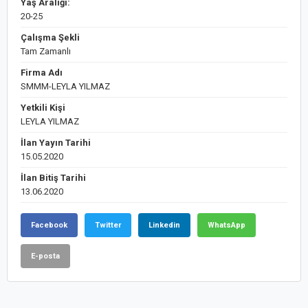
Yaş Aralığı:
20-25
Çalışma Şekli
Tam Zamanlı
Firma Adı
SMMM-LEYLA YILMAZ
Yetkili Kişi
LEYLA YILMAZ
İlan Yayın Tarihi
15.05.2020
İlan Bitiş Tarihi
13.06.2020
Facebook
Twitter
Linkedin
WhatsApp
E-posta