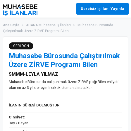
Ücretsiz İş İlanı Yayınla
Ana Sayfa
>
ADANA Muhasebe İş İlanları
>
Muhasebe Bürosunda
Çalıştırılmak Üzere ZİRVE Programı Bilen
GERİ DÖN
Muhasebe Bürosunda Çalıştırılmak
Üzere ZİRVE Programı Bilen
SMMM-LEYLA YILMAZ
Muhasebe Bürosunda çalıştırılmak üzere ZİRVE poğr.Bilen ehliyeti
olan en az 3 yıl deneyimli erkek eleman alınacaktır.
İLANIN SÜRESİ DOLMUŞTUR!
Cinsiyet:
Bay / Bayan