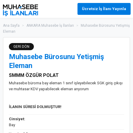
Ücretsiz İş İlanı Yayınla
Ana Sayfa
>
ANKARA Muhasebe İş İlanları
>
Muhasebe Bürosunu Yetişmiş
Eleman
GERİ DÖN
Muhasebe Bürosunu Yetişmiş
Eleman
SMMM ÖZGÜR POLAT
Muhasebe büroma bay eleman 1 sınıf işleyebilecek SGK giriş çıkışı
ve muhtasar KDV yapabilecek eleman arıyorum
İLANIN SÜRESİ DOLMUŞTUR!
Cinsiyet:
Bay