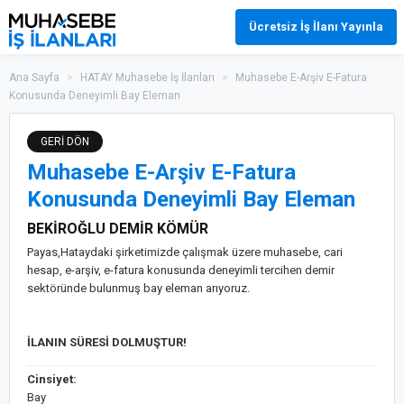
Ücretsiz İş İlanı Yayınla
Ana Sayfa
>
HATAY Muhasebe İş İlanları
>
Muhasebe E-Arşiv E-Fatura
Konusunda Deneyimli Bay Eleman
GERİ DÖN
Muhasebe E-Arşiv E-Fatura
Konusunda Deneyimli Bay Eleman
BEKİROĞLU DEMİR KÖMÜR
Payas,Hataydaki şirketimizde çalışmak üzere muhasebe, cari
hesap, e-arşiv, e-fatura konusunda deneyimli tercihen demir
sektöründe bulunmuş bay eleman arıyoruz.
İLANIN SÜRESİ DOLMUŞTUR!
Cinsiyet:
Bay