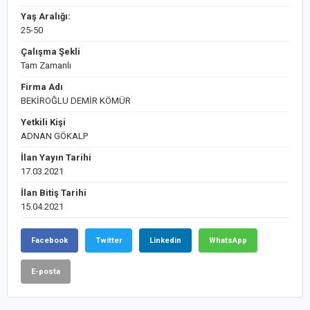
Yaş Aralığı:
25-50
Çalışma Şekli
Tam Zamanlı
Firma Adı
BEKİROĞLU DEMİR KÖMÜR
Yetkili Kişi
ADNAN GÖKALP
İlan Yayın Tarihi
17.03.2021
İlan Bitiş Tarihi
15.04.2021
Facebook
Twitter
Linkedin
WhatsApp
E-posta