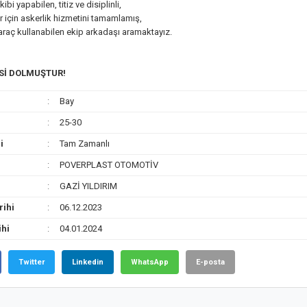
akibi yapabilen, titiz ve disiplinli,
r için askerlik hizmetini tamamlamış,
 araç kullanabilen ekip arkadaşı aramaktayız.
ESİ DOLMUŞTUR!
Bay
25-30
i
Tam Zamanlı
POVERPLAST OTOMOTİV
GAZİ YILDIRIM
rihi
06.12.2023
ihi
04.01.2024
Twitter
Linkedin
WhatsApp
E-posta