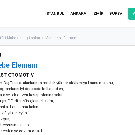
İSTANBUL
ANKARA
İZMİR
BURSA
ELİ Muhasebe İş İlanları
>
Muhasebe Elemanı
be Elemanı
AST OTOMOTİV
 Dış Ticaret alanlarında meslek yüksekokulu veya lisans mezunu,
ogramlarını iyi derecede kullanabilen,
ata ve tek düzen hesap planına vakıf,
Arşiv, E-Defter süreçlerine hakim,
hsilat konularına hakim
az 3 yıl deneyimli,
üzgün,
im becerisine sahip ,
şünebilen ve çözüm odaklı,