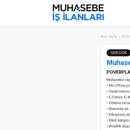
Ana Sayfa
>
KOCA
GERİ DÖN
Muhase
POVERPL
Muhasebe veya
• Ms Office pr
• Yasal mevzu
• E-Fatura, E-
• Ödeme ve ta
• Alanında en 
• Diksiyonu d
• Etkili iletiş
• Analitik dü