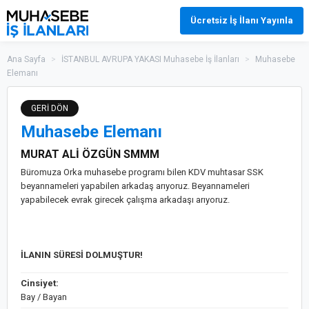
Ücretsiz İş İlanı Yayınla
Ana Sayfa
>
İSTANBUL AVRUPA YAKASI Muhasebe İş İlanları
>
Muhasebe
Elemanı
GERİ DÖN
Muhasebe Elemanı
MURAT ALİ ÖZGÜN SMMM
Büromuza Orka muhasebe programı bilen KDV muhtasar SSK
beyannameleri yapabilen arkadaş arıyoruz. Beyannameleri
yapabilecek evrak girecek çalışma arkadaşı arıyoruz.
İLANIN SÜRESİ DOLMUŞTUR!
Cinsiyet:
Bay / Bayan