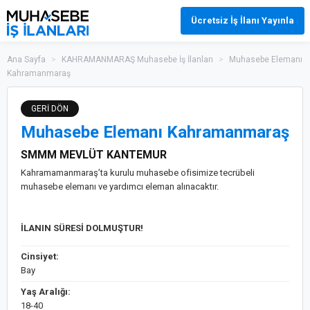
Ücretsiz İş İlanı Yayınla
Ana Sayfa
>
KAHRAMANMARAŞ Muhasebe İş İlanları
>
Muhasebe Elemanı
Kahramanmaraş
GERİ DÖN
Muhasebe Elemanı Kahramanmaraş
SMMM MEVLÜT KANTEMUR
Kahramamanmaraş’ta kurulu muhasebe ofisimize tecrübeli
muhasebe elemanı ve yardımcı eleman alınacaktır.
İLANIN SÜRESİ DOLMUŞTUR!
Cinsiyet:
Bay
Yaş Aralığı:
18-40