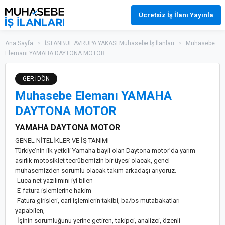
Ücretsiz İş İlanı Yayınla
Ana Sayfa
>
İSTANBUL AVRUPA YAKASI Muhasebe İş İlanları
>
Muhasebe
Elemanı YAMAHA DAYTONA MOTOR
GERİ DÖN
Muhasebe Elemanı YAMAHA
DAYTONA MOTOR
YAMAHA DAYTONA MOTOR
GENEL NİTELİKLER VE İŞ TANIMI
Türkiye’nin ilk yetkili Yamaha bayii olan Daytona motor’da yarım
asırlık motosiklet tecrübemizin bir üyesi olacak, genel
muhasemizden sorumlu olacak takım arkadaşı arıyoruz.
-Luca net yazılımını iyi bilen
-E-fatura işlemlerine hakim
-Fatura girişleri, cari işlemlerin takibi, ba/bs mutabakatları
yapabilen,
-İşinin sorumluğunu yerine getiren, takipci, analizci, özenli