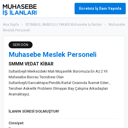
Ücretsiz İş İlanı Yayınla
Ana Sayfa
>
İSTANBUL ANADOLU YAKASI Muhasebe İş İlanları
>
Muhasebe
Meslek Personeli
GERİ DÖN
Muhasebe Meslek Personeli
SMMM VEDAT KİBAR
Sultanbeyli Merkezdeki Mali Müşavirlik Büromuza En Az 2 Yıl
Muhasebe Bürosu Tecrübesi Olan
Sultanbeyli/Sancaktepe/Pendik/Kartal Cıvarında İkamet Eden ,
Tercihen Askerlik Problemi Olmayan Bay Çalışma Arkadaşları
Aramaktayız.
İLANIN SÜRESİ DOLMUŞTUR!
Cinsiyet: