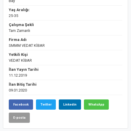
Bay
Yaş Aralığı:
25-35
Çalışma Şekli
Tam Zamanlı
Firma Adı
SMMM VEDAT KİBAR
Yetkili Kişi
VEDAT KİBAR
İlan Yayın Tarihi
11.12.2019
İlan Bitiş Tarihi
09.01.2020
Facebook
Twitter
Linkedin
WhatsApp
E-posta