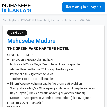
Ücretsiz İş İlanı Yayınla
Ana Sayfa
>
KOCAELİ Muhasebe İş İlanları
>
Muhasebe Müdürü
GERİ DÖN
Muhasebe Müdürü
THE GREEN PARK KARTEPE HOTEL
GENEL NİTELİKLER
– TEK DÜZEN Hesap planına hakim
– Muhtasar,KDV ve Geçici Vergi hazırlıklarını yapabilen
– Alacak,Borç ve Banka C/H işleyip takibini yapan
– Personel özlük işlemlerine vakıf
– Tercihen Logo Tiger kullanabilen
– Dinamik,esnek çalışma saatlerine uyum sağlayabilen
– Sıkı iş takibi olan,Ms Office programlarını iyi düzeyde kullanan
– Bay / Bayan (Erkek adayların askerliğini yapmış olması)
– Kocaeli – Kartepe ve civarında ikamet eden. (İlk 3 ay lojman
imkanımız bulunmaktadır.)