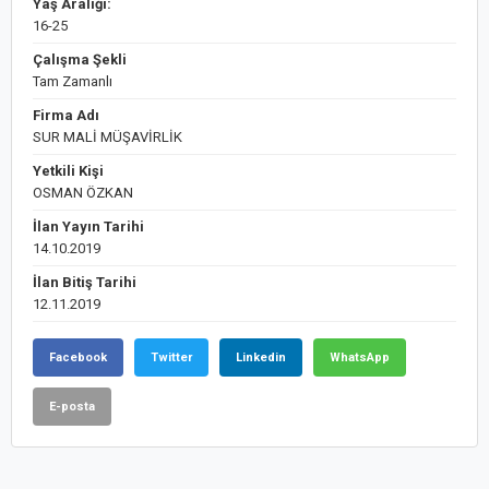
Yaş Aralığı:
16-25
Çalışma Şekli
Tam Zamanlı
Firma Adı
SUR MALİ MÜŞAVİRLİK
Yetkili Kişi
OSMAN ÖZKAN
İlan Yayın Tarihi
14.10.2019
İlan Bitiş Tarihi
12.11.2019
Facebook
Twitter
Linkedin
WhatsApp
E-posta