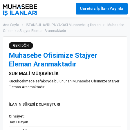
Ücretsiz İş İlanı Yayınla
Ana Sayfa
>
İSTANBUL AVRUPA YAKASI Muhasebe İş İlanları
>
Muhasebe
Ofisimize Stajyer Eleman Aranmaktadır
GERİ DÖN
Muhasebe Ofisimize Stajyer
Eleman Aranmaktadır
SUR MALİ MÜŞAVİRLİK
Küçükçekmece sefaköyde bulununan Muhasebe Ofisimize Stajyer
Eleman Aranmaktadır
İLANIN SÜRESİ DOLMUŞTUR!
Cinsiyet:
Bay / Bayan