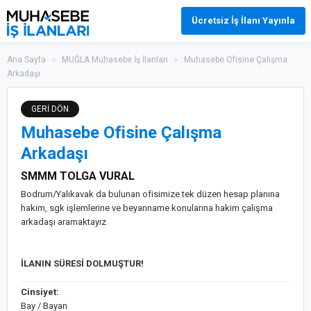
Ücretsiz İş İlanı Yayınla
Ana Sayfa
>
MUĞLA Muhasebe İş İlanları
>
Muhasebe Ofisine Çalışma
Arkadaşı
GERİ DÖN
Muhasebe Ofisine Çalışma
Arkadaşı
SMMM TOLGA VURAL
Bodrum/Yalıkavak da bulunan ofisimize tek düzen hesap planına
hakim, sgk işlemlerine ve beyanname konularına hakim çalışma
arkadaşı aramaktayız
İLANIN SÜRESİ DOLMUŞTUR!
Cinsiyet:
Bay / Bayan