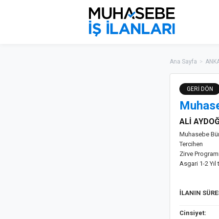
Ana Sayfa
>
ANKA
GERİ DÖN
Muhase
ALİ AYDO
Muhasebe Bür
Tercihen
Zirve Programı
Asgari 1-2 Yıl 
İLANIN SÜR
Cinsiyet: