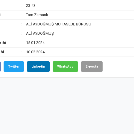
23-43
i
Tam Zamanlı
ALİ AYDOĞMUŞ MUHASEBE BÜROSU
ALİ AYDOĞMUŞ
rihi
15.01.2024
ihi
10.02.2024
Twitter
Linkedin
WhatsApp
E-posta