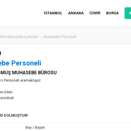
İSTANBUL
ANKARA
İZMİR
BURSA
RA Muhasebe İş İlanları
>
Muhasebe Personeli
be Personeli
ĞMUŞ MUHASEBE BÜROSU
o Personeli aramaktayız
nı bilen
tecrübeli
ESİ DOLMUŞTUR!
Bay / Bayan