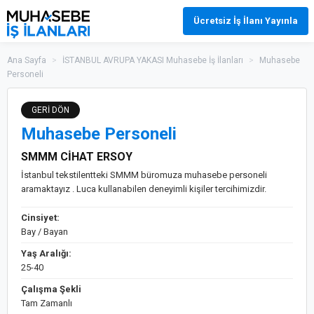
Ücretsiz İş İlanı Yayınla
Ana Sayfa
>
İSTANBUL AVRUPA YAKASI Muhasebe İş İlanları
>
Muhasebe
Personeli
GERİ DÖN
Muhasebe Personeli
SMMM CİHAT ERSOY
İstanbul tekstilentteki SMMM büromuza muhasebe personeli
aramaktayız . Luca kullanabilen deneyimli kişiler tercihimizdir.
Cinsiyet:
Bay / Bayan
Yaş Aralığı:
25-40
Çalışma Şekli
Tam Zamanlı