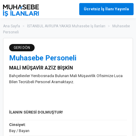
Ücretsiz İş İlanı Yayınla
Ana Sayfa
>
İSTANBUL AVRUPA YAKASI Muhasebe İş İlanları
>
Muhasebe
Personeli
GERİ DÖN
Muhasebe Personeli
MALİ MÜŞAVİR AZİZ BİŞKİN
Bahçelievler Yenibosnada Bulunan Mali Müşavirlik Ofisimize Luca
Bilen Tecrübeli Personel Aramaktayız.
İLANIN SÜRESİ DOLMUŞTUR!
Cinsiyet:
Bay / Bayan