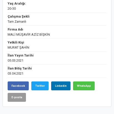
Yaş Aralığı:
20-30
Çalışma Şekli
Tam Zamanlı
Firma Adı
MALİ MÜŞAVİR AZİZ BİŞKİN
Yetkili Kişi
MURAT ŞAHİN
İlan Yayın Tarihi
05.03.2021
İlan Bitiş Tarihi
03.04.2021
Facebook
Twitter
Linkedin
WhatsApp
E-posta