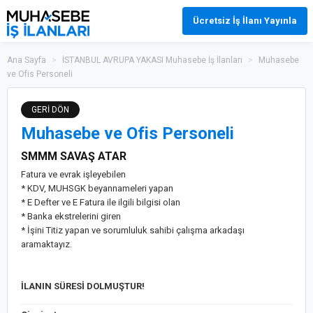
Ücretsiz İş İlanı Yayınla
Ana Sayfa
>
İSTANBUL AVRUPA YAKASI Muhasebe İş İlanları
>
Muhasebe
ve Ofis Personeli
GERİ DÖN
Muhasebe ve Ofis Personeli
SMMM SAVAŞ ATAR
Fatura ve evrak işleyebilen
* KDV, MUHSGK beyannameleri yapan
* E Defter ve E Fatura ile ilgili bilgisi olan
* Banka ekstrelerini giren
* İşini Titiz yapan ve sorumluluk sahibi çalışma arkadaşı
aramaktayız.
İLANIN SÜRESİ DOLMUŞTUR!