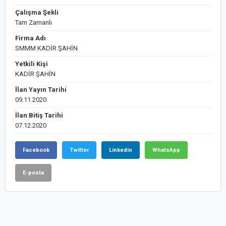
Çalışma Şekli
Tam Zamanlı
Firma Adı
SMMM KADİR ŞAHİN
Yetkili Kişi
KADİR ŞAHİN
İlan Yayın Tarihi
09.11.2020
İlan Bitiş Tarihi
07.12.2020
Facebook
Twitter
Linkedin
WhatsApp
E-posta