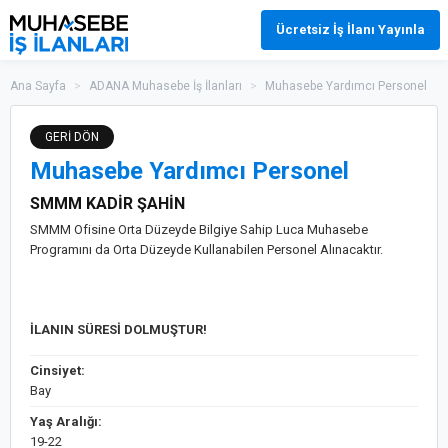
Ücretsiz İş İlanı Yayınla
Ana Sayfa
>
ADANA Muhasebe İş İlanları
>
Muhasebe Yardımcı Personel
GERİ DÖN
Muhasebe Yardımcı Personel
SMMM KADİR ŞAHİN
SMMM Ofisine Orta Düzeyde Bilgiye Sahip Luca Muhasebe
Programını da Orta Düzeyde Kullanabilen Personel Alınacaktır.
İLANIN SÜRESİ DOLMUŞTUR!
Cinsiyet:
Bay
Yaş Aralığı:
19-22