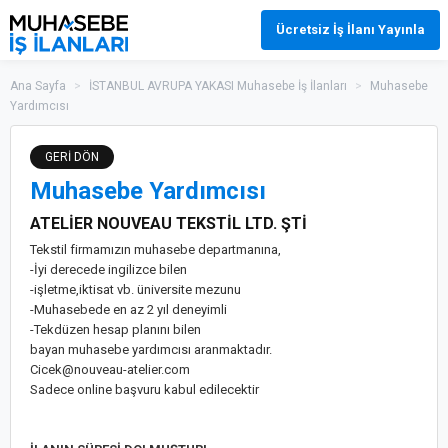
Ücretsiz İş İlanı Yayınla
Ana Sayfa
>
İSTANBUL AVRUPA YAKASI Muhasebe İş İlanları
>
Muhasebe
Yardımcısı
GERİ DÖN
Muhasebe Yardımcısı
ATELİER NOUVEAU TEKSTİL LTD. ŞTİ
Tekstil firmamızın muhasebe departmanına,
-İyi derecede ingilizce bilen
-işletme,iktisat vb. üniversite mezunu
-Muhasebede en az 2 yıl deneyimli
-Tekdüzen hesap planını bilen
bayan muhasebe yardımcısı aranmaktadır.
Cicek@nouveau-atelier.com
Sadece online başvuru kabul edilecektir