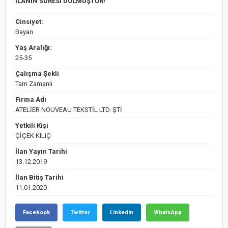
İLANIN SÜRESİ DOLMUŞTUR!
Cinsiyet:
Bayan
Yaş Aralığı:
25-35
Çalışma Şekli
Tam Zamanlı
Firma Adı
ATELİER NOUVEAU TEKSTİL LTD. ŞTİ
Yetkili Kişi
ÇİÇEK KILIÇ
İlan Yayın Tarihi
13.12.2019
İlan Bitiş Tarihi
11.01.2020
Facebook
Twitter
Linkedin
WhatsApp